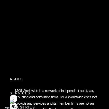
ABOUT
MGI Worldwide is a network of independent audit, tax,
SERVICES
accounting and consulting firms. MGI Worldwide does not
F
provide any services and its member firms are not an
O
INDUSTRIES
yes